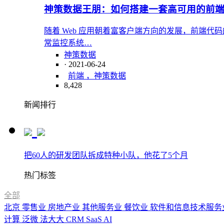
神策数据王朋：如何搭建一套高可用的前
随着 Web 应用朝着富客户端方向的发展，前端
常监控系统…
神策数据
· 2021-06-24
前端 ，神策数据
8,428
新闻排行
把60人的研发团队拆成特种小队，他花了5个月
热门标签
全部
北京
零售业
房地产业
其他服务业
餐饮业
软件和信息技术服务
计算
泛微
法大大
CRM
SaaS
AI