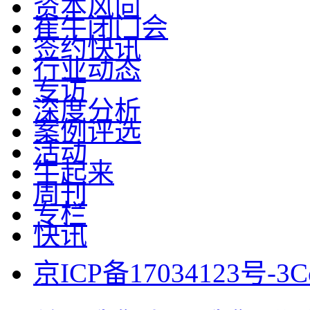
资本风向
崔牛闭门会
签约快讯
行业动态
专访
深度分析
案例评选
活动
牛起来
周刊
专栏
快讯
京ICP备17034123号-3
C