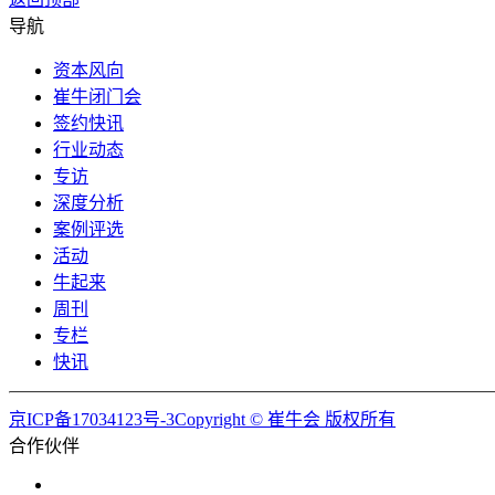
导航
资本风向
崔牛闭门会
签约快讯
行业动态
专访
深度分析
案例评选
活动
牛起来
周刊
专栏
快讯
京ICP备17034123号-3Copyright © 崔牛会 版权所有
合作伙伴