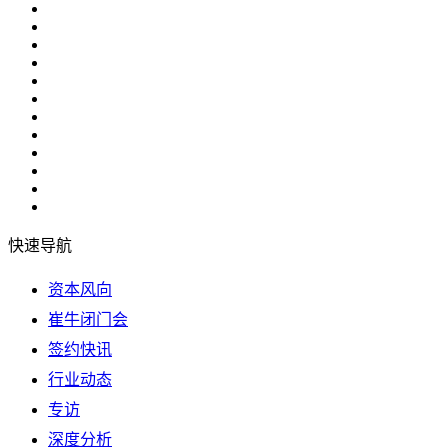
快速导航
资本风向
崔牛闭门会
签约快讯
行业动态
专访
深度分析