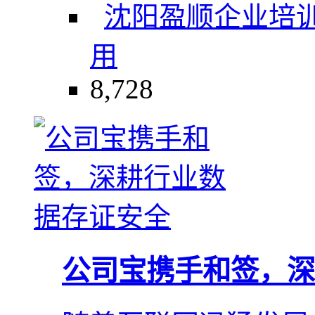
沈阳盈顺
企业培
用
8,728
公司宝携手和签，深