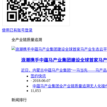
使用已有账号登录
全产业链质量追溯
浪潮携手中蕴马产业集团建设全球首家马
近日，内蒙古中蕴马产业集团“一马当先——马产
签约快讯
· 2018-06-07
中蕴马产业集团
全产业链质量追溯
无人化操
11,053
新闻排行