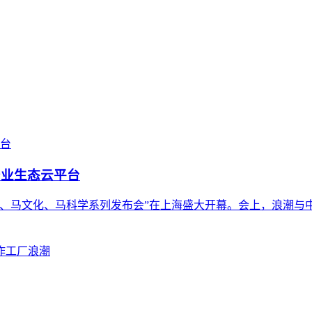
产业生态云平台
品、马文化、马科学系列发布会”在上海盛大开幕。会上，浪潮与
作工厂
浪潮