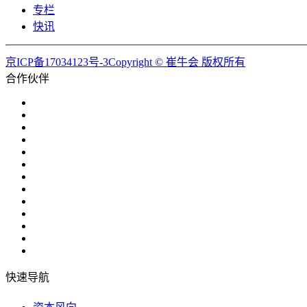
专栏
快讯
京ICP备17034123号-3Copyright © 崔牛会 版权所有
合作伙伴
快速导航