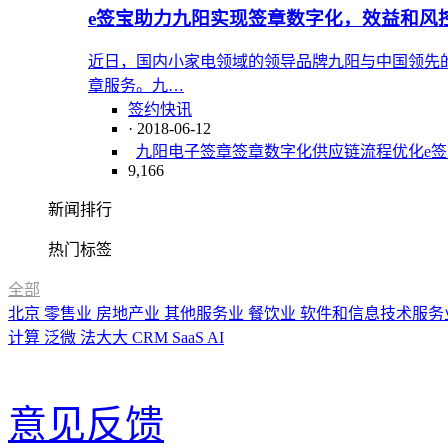
e签宝助力九阳实现签章数字化，效益和风
近日，国内小家电领域的领导品牌九阳与中国领先
章服务。九…
签约快讯
· 2018-06-12
九阳
电子签章
签章数字化
供应链流程优化
e
9,166
新闻排行
热门标签
全部
北京
零售业
房地产业
其他服务业
餐饮业
软件和信息技术服务
计算
泛微
法大大
CRM
SaaS
AI
意见反馈