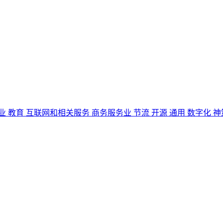
业
教育
互联网和相关服务
商务服务业
节流
开源
通用
数字化
神