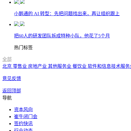
小鹅通的 AI 转型：先把问题找出来，再让组织跟上
把60人的研发团队拆成特种小队，他花了5个月
热门标签
全部
北京
零售业
房地产业
其他服务业
餐饮业
软件和信息技术服务
意见反馈
返回顶部
导航
资本风向
崔牛闭门会
签约快讯
行业动态