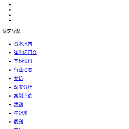
快速导航
资本风向
崔牛闭门会
签约快讯
行业动态
专访
深度分析
案例评选
活动
牛起来
周刊