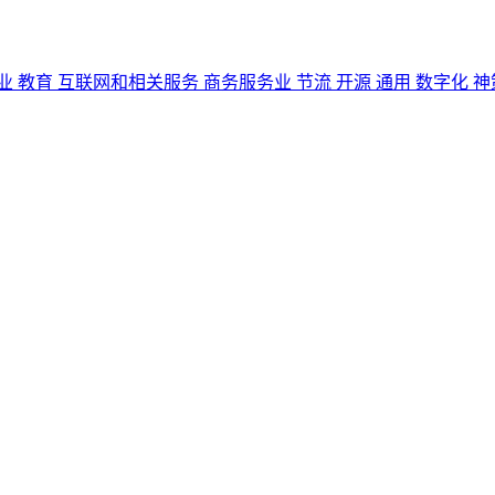
业
教育
互联网和相关服务
商务服务业
节流
开源
通用
数字化
神