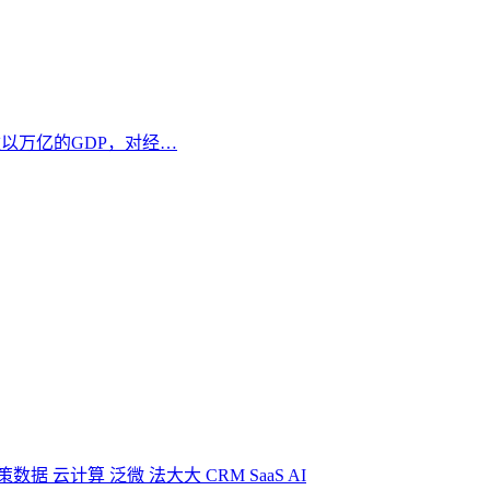
数以万亿的GDP，对经…
策数据
云计算
泛微
法大大
CRM
SaaS
AI