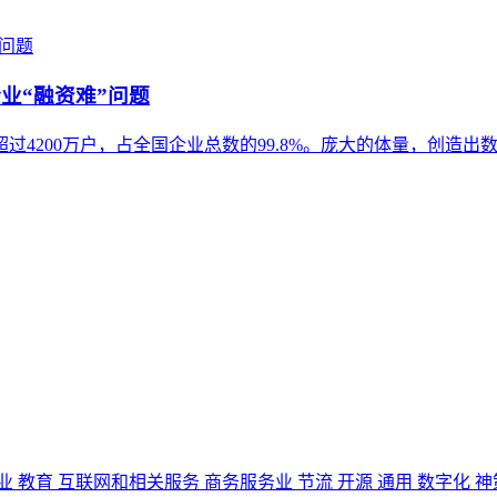
业“融资难”问题
4200万户，占全国企业总数的99.8%。庞大的体量，创造出
业
教育
互联网和相关服务
商务服务业
节流
开源
通用
数字化
神