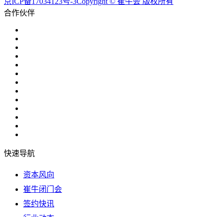
京ICP备17034123号-3Copyright © 崔牛会 版权所有
合作伙伴
快速导航
资本风向
崔牛闭门会
签约快讯