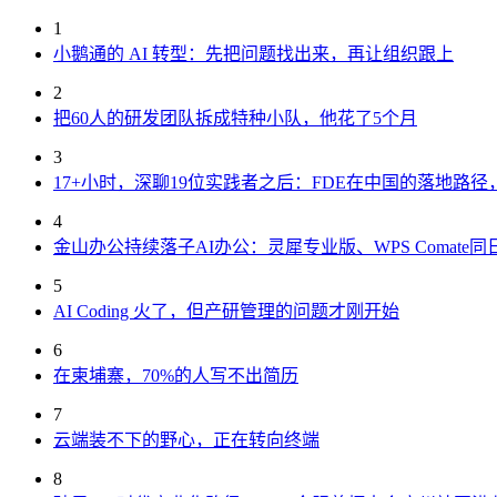
1
小鹅通的 AI 转型：先把问题找出来，再让组织跟上
2
把60人的研发团队拆成特种小队，他花了5个月
3
17+小时，深聊19位实践者之后：FDE在中国的落地路
4
金山办公持续落子AI办公：灵犀专业版、WPS Comate同
5
AI Coding 火了，但产研管理的问题才刚开始
6
在柬埔寨，70%的人写不出简历
7
云端装不下的野心，正在转向终端
8