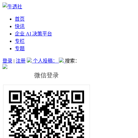
首页
快讯
企业 AI 决策平台
专栏
专题
登录
|
注册
个人投稿：
搜索：