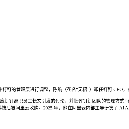
件钉钉的管理层进行调整，陈航（花名“无招”）卸任钉钉 CEO，由
钉钉离职员工长文引发的讨论，并批评钉钉团队的管理方式“不是
司长亭科技后被阿里云收购。2025 年，他在阿里云内部主导研发了 AI 