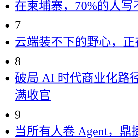
在柬埔寨，70%的人写
7
云端装不下的野心，正
8
破局 AI 时代商业化路
满收官
9
当所有人卷 Agent，鼎