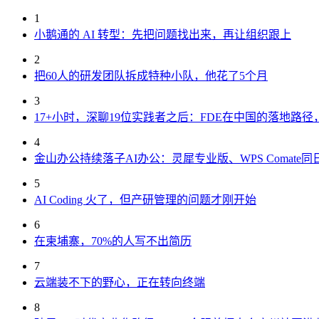
1
小鹅通的 AI 转型：先把问题找出来，再让组织跟上
2
把60人的研发团队拆成特种小队，他花了5个月
3
17+小时，深聊19位实践者之后：FDE在中国的落地路
4
金山办公持续落子AI办公：灵犀专业版、WPS Comate同
5
AI Coding 火了，但产研管理的问题才刚开始
6
在柬埔寨，70%的人写不出简历
7
云端装不下的野心，正在转向终端
8