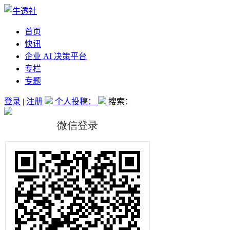
首页
快讯
企业 AI 决策平台
专栏
专题
登录
|
注册
个人投稿：
搜索：