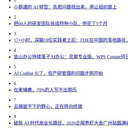
1
小鹅通的 AI 转型：先把问题找出来，再让组织跟上
2
把60人的研发团队拆成特种小队，他花了5个月
3
17+小时，深聊19位实践者之后：FDE在中国的落地路
4
金山办公持续落子AI办公：灵犀专业版、WPS Comate同
5
AI Coding 火了，但产研管理的问题才刚开始
6
在柬埔寨，70%的人写不出简历
7
云端装不下的野心，正在转向终端
8
破局 AI 时代商业化路径，2026企服养虾大会广州站圆满