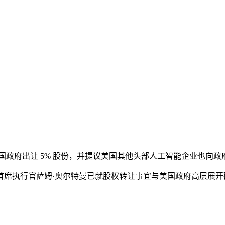
商讨向美国政府出让 5% 股份，并提议美国其他头部人工智能企业也
席执行官萨姆·奥尔特曼已就股权转让事宜与美国政府高层展开磋商。此前