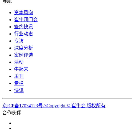
导航
资本风向
崔牛闭门会
签约快讯
行业动态
专访
深度分析
案例评选
活动
牛起来
周刊
专栏
快讯
京ICP备17034123号-3Copyright © 崔牛会 版权所有
合作伙伴