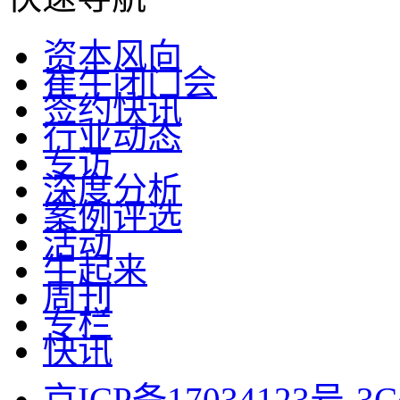
资本风向
崔牛闭门会
签约快讯
行业动态
专访
深度分析
案例评选
活动
牛起来
周刊
专栏
快讯
京ICP备17034123号-3
C