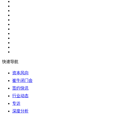
快速导航
资本风向
崔牛闭门会
签约快讯
行业动态
专访
深度分析