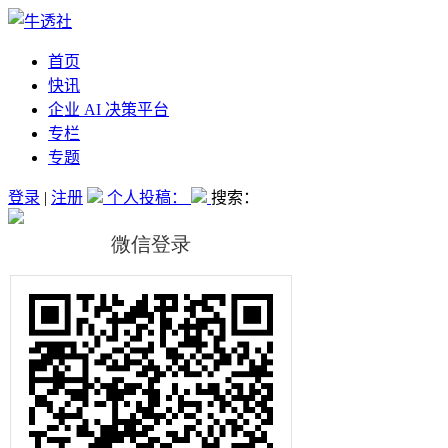
首页
快讯
企业 AI 决策平台
专栏
专题
登录
|
注册
个人投稿：
搜索：