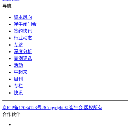
导航
资本风向
崔牛闭门会
签约快讯
行业动态
专访
深度分析
案例评选
活动
牛起来
周刊
专栏
快讯
京ICP备17034123号-3Copyright © 崔牛会 版权所有
合作伙伴