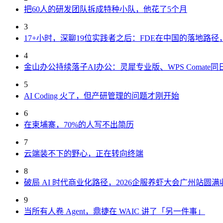
把60人的研发团队拆成特种小队，他花了5个月
3
17+小时，深聊19位实践者之后：FDE在中国的落地路
4
金山办公持续落子AI办公：灵犀专业版、WPS Comate同
5
AI Coding 火了，但产研管理的问题才刚开始
6
在柬埔寨，70%的人写不出简历
7
云端装不下的野心，正在转向终端
8
破局 AI 时代商业化路径，2026企服养虾大会广州站圆满
9
当所有人卷 Agent，鼎捷在 WAIC 讲了「另一件事」