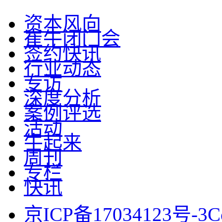
资本风向
崔牛闭门会
签约快讯
行业动态
专访
深度分析
案例评选
活动
牛起来
周刊
专栏
快讯
京ICP备17034123号-3
C