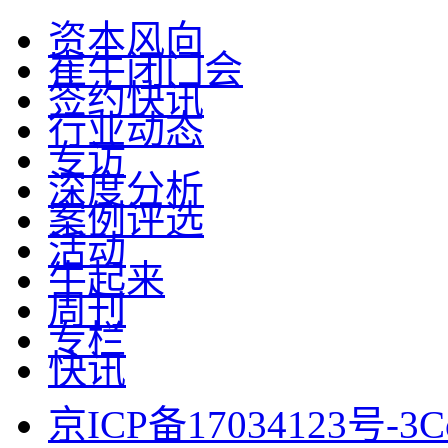
资本风向
崔牛闭门会
签约快讯
行业动态
专访
深度分析
案例评选
活动
牛起来
周刊
专栏
快讯
京ICP备17034123号-3
C