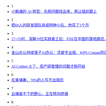
1
小鹅通的 AI 转型：先把问题找出来，再让组织跟上
2
把60人的研发团队拆成特种小队，他花了5个月
3
17+小时，深聊19位实践者之后：FDE在中国的落地路
4
金山办公持续落子AI办公：灵犀专业版、WPS Comate同
5
AI Coding 火了，但产研管理的问题才刚开始
6
在柬埔寨，70%的人写不出简历
7
云端装不下的野心，正在转向终端
8