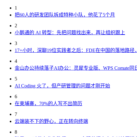
1
把60人的研发团队拆成特种小队，他花了5个月
2
小鹅通的 AI 转型：先把问题找出来，再让组织跟上
3
17+小时，深聊19位实践者之后：FDE在中国的落地路
4
金山办公持续落子AI办公：灵犀专业版、WPS Comate同
5
AI Coding 火了，但产研管理的问题才刚开始
6
在柬埔寨，70%的人写不出简历
7
云端装不下的野心，正在转向终端
8