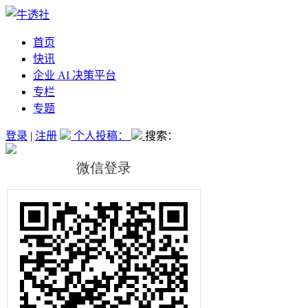
首页
快讯
企业 AI 决策平台
专栏
专题
登录
|
注册
个人投稿：
搜索：