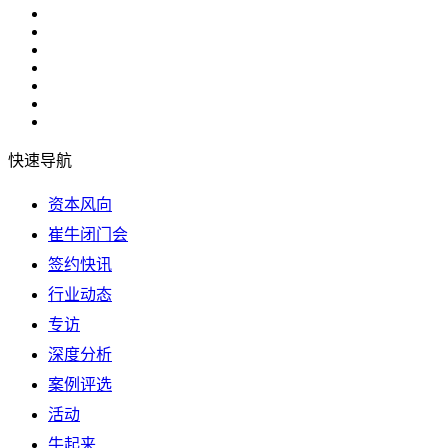
快速导航
资本风向
崔牛闭门会
签约快讯
行业动态
专访
深度分析
案例评选
活动
牛起来