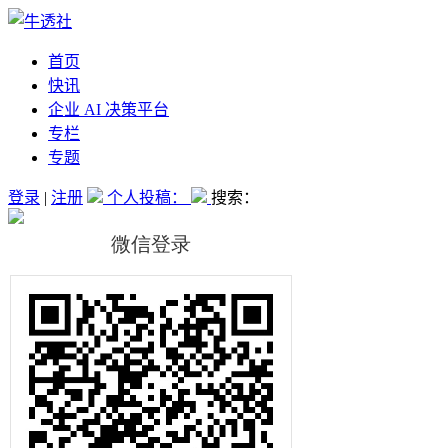
首页
快讯
企业 AI 决策平台
专栏
专题
登录
|
注册
个人投稿：
搜索：