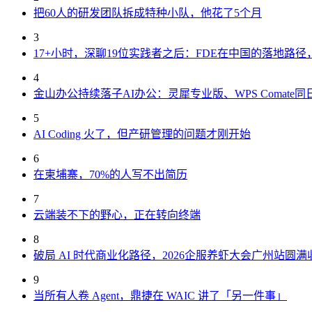
把60人的研发团队拆成特种小队，他花了5个月
3
17+小时，深聊19位实践者之后：FDE在中国的落地路
4
金山办公持续落子AI办公：灵犀专业版、WPS Comate同
5
AI Coding 火了，但产研管理的问题才刚开始
6
在柬埔寨，70%的人写不出简历
7
云端装不下的野心，正在转向终端
8
破局 AI 时代商业化路径，2026企服养虾大会广州站圆满
9
当所有人卷 Agent，鼎捷在 WAIC 讲了「另一件事」