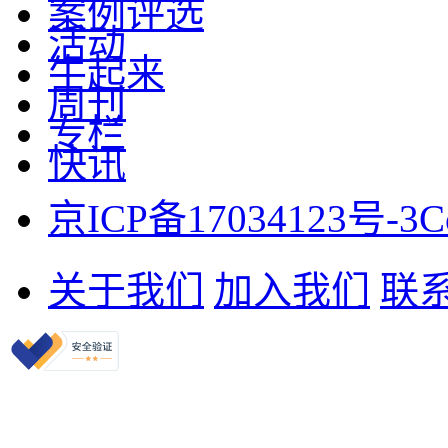
案例评选
活动
牛起来
周刊
专栏
快讯
京ICP备17034123号-3
C
关于我们
加入我们
联