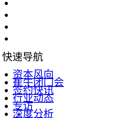
快速导航
资本风向
崔牛闭门会
签约快讯
行业动态
专访
深度分析