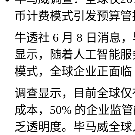
币计费模式引发预算管
牛透社 6 月 8 日消息
显示，随着人工智能服务转
模式，全球企业正面临 
调查显示，目前全球仅有 
成本，50% 的企业监
乏透明度。毕马威全球