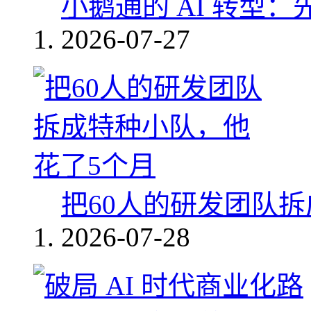
小鹅通的 AI 转型
2026-07-27
把60人的研发团队
2026-07-28