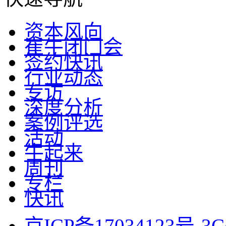
资本风向
崔牛闭门会
签约快讯
行业动态
专访
深度分析
案例评选
活动
牛起来
周刊
专栏
快讯
京ICP备17034123号-3
C