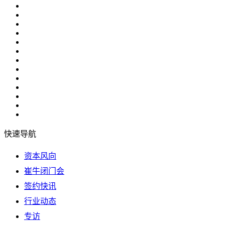
快速导航
资本风向
崔牛闭门会
签约快讯
行业动态
专访