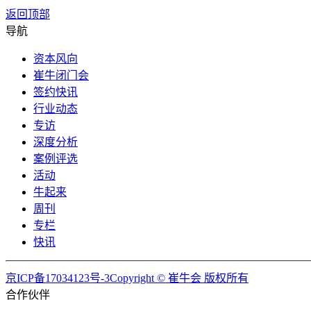
返回顶部
导航
资本风向
崔牛闭门会
签约快讯
行业动态
专访
深度分析
案例评选
活动
牛起来
周刊
专栏
快讯
京ICP备17034123号-3Copyright © 崔牛会 版权所有
合作伙伴