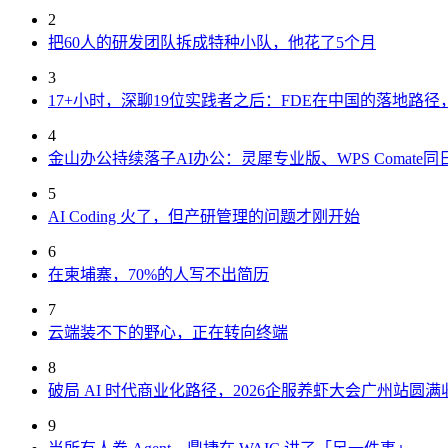
2
把60人的研发团队拆成特种小队，他花了5个月
3
17+小时，深聊19位实践者之后：FDE在中国的落地路
4
金山办公持续落子AI办公：灵犀专业版、WPS Comate同
5
AI Coding 火了，但产研管理的问题才刚开始
6
在柬埔寨，70%的人写不出简历
7
云端装不下的野心，正在转向终端
8
破局 AI 时代商业化路径，2026企服养虾大会广州站圆满
9