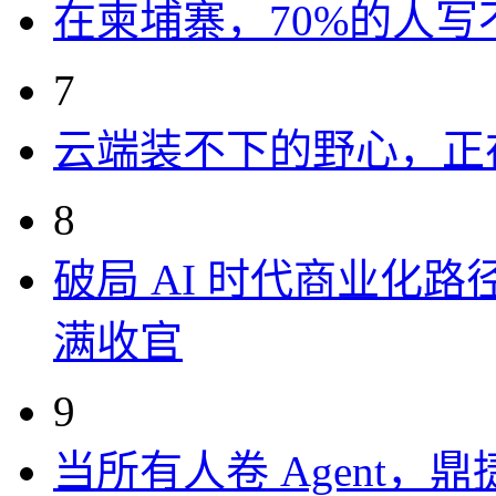
在柬埔寨，70%的人写
7
云端装不下的野心，正
8
破局 AI 时代商业化路
满收官
9
当所有人卷 Agent，鼎