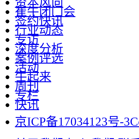
资本风向
崔牛闭门会
签约快讯
行业动态
专访
深度分析
案例评选
活动
牛起来
周刊
专栏
快讯
京ICP备17034123号-3
C