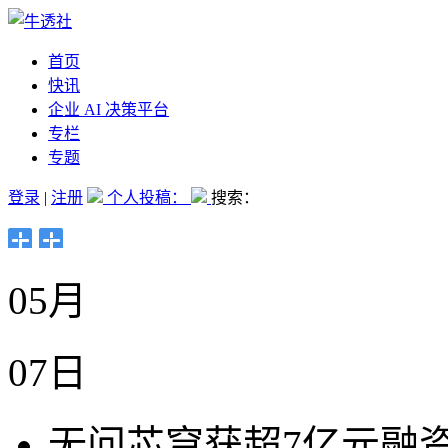
首页
快讯
企业 AI 决策平台
专栏
专题
登录
|
注册
个人投稿：
搜索：
05月
07日
无问芯穹获超7亿元融资，A