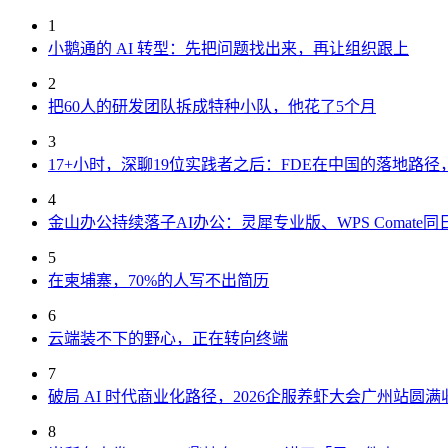
1
小鹅通的 AI 转型：先把问题找出来，再让组织跟上
2
把60人的研发团队拆成特种小队，他花了5个月
3
17+小时，深聊19位实践者之后：FDE在中国的落地路
4
金山办公持续落子AI办公：灵犀专业版、WPS Comate同
5
在柬埔寨，70%的人写不出简历
6
云端装不下的野心，正在转向终端
7
破局 AI 时代商业化路径，2026企服养虾大会广州站圆满
8