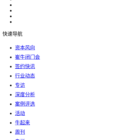
快速导航
资本风向
崔牛闭门会
签约快讯
行业动态
专访
深度分析
案例评选
活动
牛起来
周刊