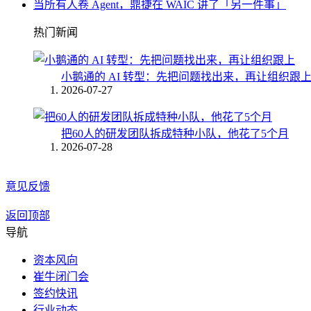
当所有人卷 Agent，鼎捷在 WAIC 讲了「另一件事」
热门新闻
小鹅通的 AI 转型：先把问题找出来，再让组织跟
2026-07-27
把60人的研发团队拆成特种小队，他花了5个月
2026-07-28
意见反馈
返回顶部
导航
资本风向
崔牛闭门会
签约快讯
行业动态