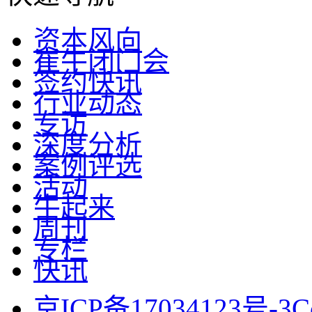
资本风向
崔牛闭门会
签约快讯
行业动态
专访
深度分析
案例评选
活动
牛起来
周刊
专栏
快讯
京ICP备17034123号-3
C