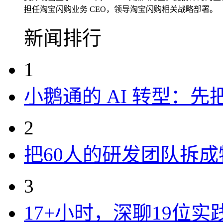
担任淘宝闪购业务 CEO，领导淘宝闪购相关战略部署。
新闻排行
1
小鹅通的 AI 转型：
2
把60人的研发团队拆
3
17+小时，深聊19位