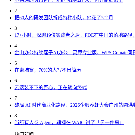
小鹅通的 AI 转型：先把问题找出来，再让组织跟上
2
把60人的研发团队拆成特种小队，他花了5个月
3
17+小时，深聊19位实践者之后：FDE在中国的落地路
4
金山办公持续落子AI办公：灵犀专业版、WPS Comate同
5
在柬埔寨，70%的人写不出简历
6
云端装不下的野心，正在转向终端
7
破局 AI 时代商业化路径，2026企服养虾大会广州站圆满
8
当所有人卷 Agent，鼎捷在 WAIC 讲了「另一件事」
热门新闻