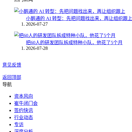
小鹅通的 AI 转型：先把问题找出来，再让组织跟
2026-07-27
把60人的研发团队拆成特种小队，他花了5个月
2026-07-28
意见反馈
返回顶部
导航
资本风向
崔牛闭门会
签约快讯
行业动态
专访
深度分析