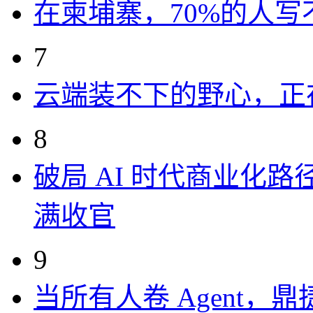
在柬埔寨，70%的人写
7
云端装不下的野心，正
8
破局 AI 时代商业化路
满收官
9
当所有人卷 Agent，鼎