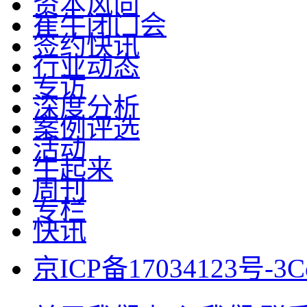
资本风向
崔牛闭门会
签约快讯
行业动态
专访
深度分析
案例评选
活动
牛起来
周刊
专栏
快讯
京ICP备17034123号-3
C