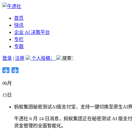
首页
快讯
企业 AI 决策平台
专栏
专题
登录
|
注册
个人投稿：
搜索：
06月
15日
蚂蚁集团秘密测试AI版支付宝，支持一键切换至原生AI
牛透社 6 月 14 日消息，蚂蚁集团正在秘密测试 AI 
资金管理的全面智能化。