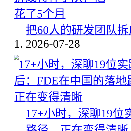
把60人的研发团队
2026-07-28
17+小时，深聊19
路径，正在变得清晰