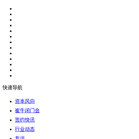
快速导航
资本风向
崔牛闭门会
签约快讯
行业动态
专访