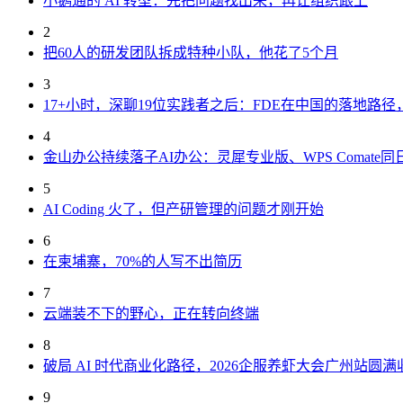
小鹅通的 AI 转型：先把问题找出来，再让组织跟上
2
把60人的研发团队拆成特种小队，他花了5个月
3
17+小时，深聊19位实践者之后：FDE在中国的落地路
4
金山办公持续落子AI办公：灵犀专业版、WPS Comate同
5
AI Coding 火了，但产研管理的问题才刚开始
6
在柬埔寨，70%的人写不出简历
7
云端装不下的野心，正在转向终端
8
破局 AI 时代商业化路径，2026企服养虾大会广州站圆满
9