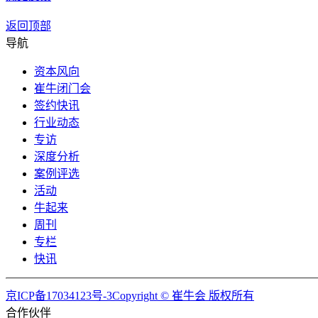
返回顶部
导航
资本风向
崔牛闭门会
签约快讯
行业动态
专访
深度分析
案例评选
活动
牛起来
周刊
专栏
快讯
京ICP备17034123号-3Copyright © 崔牛会 版权所有
合作伙伴