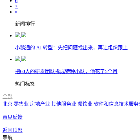
6
>
»
新闻排行
小鹅通的 AI 转型：先把问题找出来，再让组织跟上
把60人的研发团队拆成特种小队，他花了5个月
热门标签
全部
北京
零售业
房地产业
其他服务业
餐饮业
软件和信息技术服务
意见反馈
返回顶部
导航