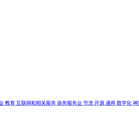
业
教育
互联网和相关服务
商务服务业
节流
开源
通用
数字化
神