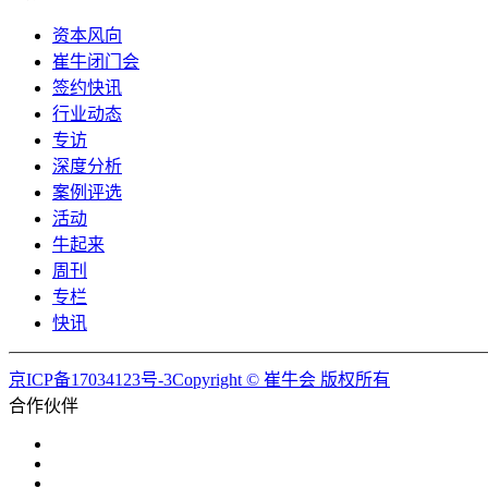
资本风向
崔牛闭门会
签约快讯
行业动态
专访
深度分析
案例评选
活动
牛起来
周刊
专栏
快讯
京ICP备17034123号-3Copyright © 崔牛会 版权所有
合作伙伴