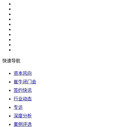
快速导航
资本风向
崔牛闭门会
签约快讯
行业动态
专访
深度分析
案例评选