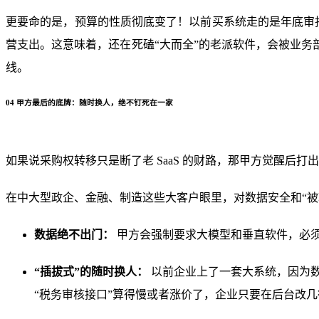
更要命的是，预算的性质彻底变了！以前买系统走的是年底审批
营支出。这意味着，还在死磕“大而全”的老派软件，会被业务
线。
04 甲方最后的底牌：随时换人，绝不钉死在一家
如果说采购权转移只是断了老 SaaS 的财路，那甲方觉醒后
在中大型政企、金融、制造这些大客户眼里，对数据安全和“被软
数据绝不出门：
甲方会强制要求大模型和垂直软件，必须
“插拔式”的随时换人：
以前企业上了一套大系统，因为数
“税务审核接口”算得慢或者涨价了，企业只要在后台改几