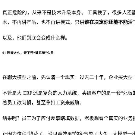
真正危险的，从来不是技术升级本身。 工具换了，很多人还
术，不再讲产品，也不再讲模式，只讲
谁在决定你还能不能活
以及，他们到底会变成什么样。
01
压抑太久，天下苦“破系统”久矣
在聊大模型之前，先认清一个现实：过去二十年，企业买大型 T
不管是大 ERP 还是复杂的人力系统，卖给客户的是一套“
着员工改习惯，甚至拿扣工资来威胁。
结果呢？员工为了应付差事瞎填数据，老板想看个真实的业务
正因为这种“钱花了、没见着效果”的怨气憋了太久，大模型一出