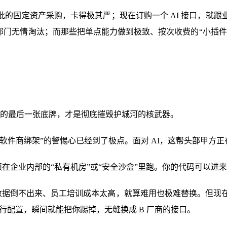
的固定资产采购，卡得极其严；现在订购一个 AI 接口，就
部门无情淘汰；而那些把单点能力做到极致、按次收费的“小插
打出的最后一张底牌，才是彻底摧毁护城河的核武器。
件商绑架”的警惕心已经到了极点。面对 AI，这帮头部甲方正
在企业内部的“私有机房”或“安全沙盒”里跑。你的代码可以进
据倒不出来、员工培训成本太高，就算难用也极难替换。但现在
行配置，瞬间就能把你踢掉，无缝换成 B 厂商的接口。