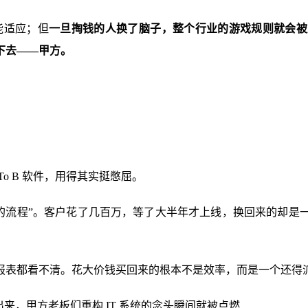
能适应；但
一旦掏钱的人换了脑子，整个行业的游戏规则就会被
下去——甲方。
o B 软件，用得其实挺憋屈。
死板的流程”。客户花了几百万，等了大半年才上线，换回来的却
报表都看不清。花大价钱买回来的根本不是效率，而是一个还得派
来，甲方老板们重构 IT 系统的念头瞬间就被点燃