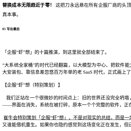
替换成本无限趋近于零！
这把刀永远悬在所有企服厂商的头顶
真本事。
05 写在最后
「企服“虾”想」的十篇推演，到这里就全部结束了。
“大系统全家桶”的时代已经翻篇，以大模型为中心、把软件能
大安装包、靠信息差忽悠百万年单的老 SaaS 时代，正式画上
【企服“虾”想（特别策划）】
我们正站在一个很微妙的时间点上：旧的世界还没完全坍塌，
——界面在消失，系统在被打碎，原本一个个完整的软件，正在
崔牛会特别策划「企服“虾”想」，不是对现实的总结，而是一
又谁能借机重生。如果你也隐约感觉到这场变化正在发生，但