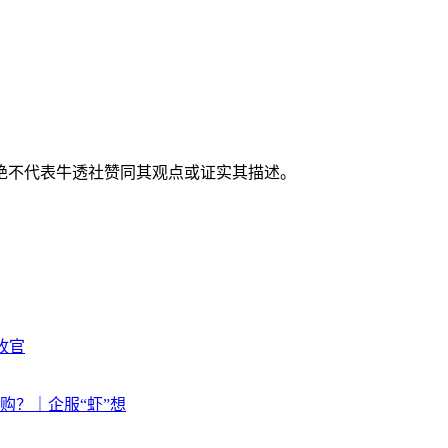
绝不代表牛透社赞同其观点或证实其描述。
收官
购？｜企服“虾”想