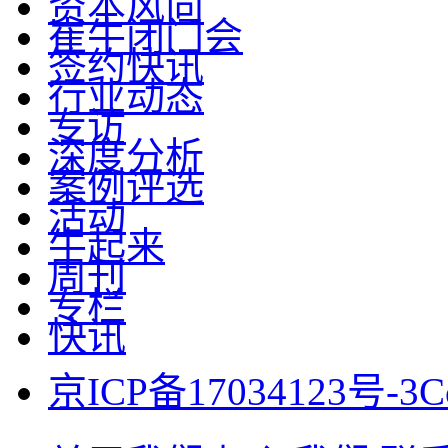
资本风向
崔牛闭门会
签约快讯
行业动态
专访
深度分析
案例评选
活动
牛起来
周刊
专栏
快讯
京ICP备17034123号-3
C