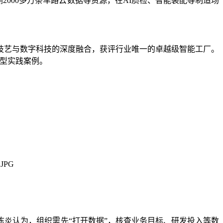
业侧2000多万条车路云数据等资源，在AI质检、智能装配等制造场
技艺与数字科技的深度融合，获评行业唯一的卓越级智能工厂。
典型实践案例。
陈炎认为，组织需先“打开数据”，核查业务目标、研发投入等数