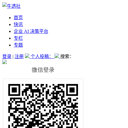
首页
快讯
企业 AI 决策平台
专栏
专题
登录
|
注册
个人投稿：
搜索：