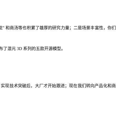
龙" 和商汤等也积累了雄厚的研究力量；二是场景丰富性，你们
布了混元 3D 系列的五款开源模型。
家、实现技术突破后，大厂才开始跟进；现在我们转向产品化和商