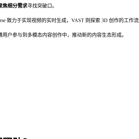
聚焦细分需求
寻找突破口。
verse 致力于实现视频的实时生成，VAST 则探索 3D 创作的工作
通用户参与到多模态内容创作中，推动新的内容生态形成。