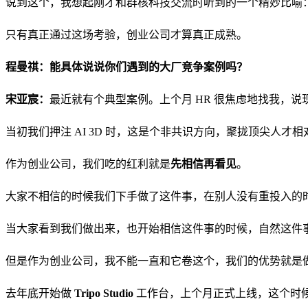
说到这个，我想起刚才和群核科技交流时听到的一个精妙比喻
只有真正通过这场考验，创业公司才算真正成熟。
程曼祺：
能具体说说你们遇到的大厂竞争案例吗？
宋亚宸：
最近就有个典型案例。上个月 HR 很焦虑地找我，
当初我们押注 AI 3D 时，这是个非共识方向，聚拢顶尖人
作为创业公司，我们吃的红利就是
先相信再看见
。
大家不相信的时候我们下手做了这件事，在别人没有重投入的
当大家看到我们做出来，也开始相信这件事的时候，自然这件
但是作为创业公司，我不能一直和它卷这个，我们的优势就是
去年底开始做
Tripo Studio
工作台，上个月正式上线，这个时候