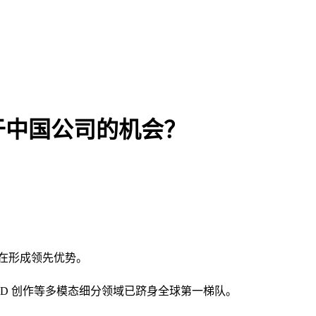
于中国公司的机会？
在形成领先优势。
D 创作等多模态细分领域已跻身全球第一梯队。