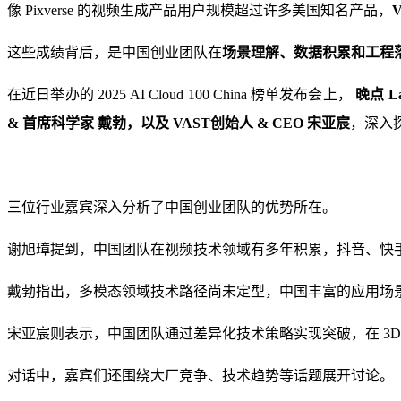
像 Pixverse 的视频生成产品用户规模超过许多美国知名产品，
这些成绩背后，是中国创业团队在
场景理解、数据积累和工程
在近日举办的 2025 AI Cloud 100 China 榜单发布会上，
晚点 
& 首席科学家 戴勃，以及 VAST创始人 & CEO 宋亚宸
，深入探
三位行业嘉宾深入分析了中国创业团队的优势所在。
谢旭璋提到，中国团队在视频技术领域有多年积累，抖音、快
戴勃指出，多模态领域技术路径尚未定型，中国丰富的应用场
宋亚宸则表示，中国团队通过差异化技术策略实现突破，在 3
对话中，嘉宾们还围绕大厂竞争、技术趋势等话题展开讨论。