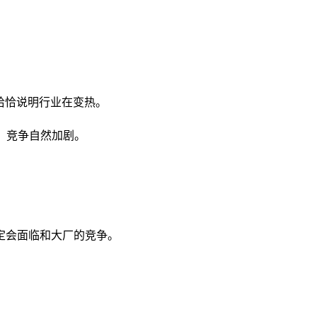
恰恰说明行业在变热。
向，竞争自然加剧。
定会面临和大厂的竞争。