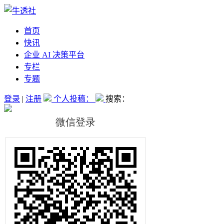
首页
快讯
企业 AI 决策平台
专栏
专题
登录
|
注册
个人投稿：
搜索：