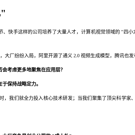
"
、快手这样的公司培养了大量人才，计算机视觉领域的 "四小
同，大厂纷纷入局，阿里开源了通义 2.0 视频生成模型，腾讯也发
否会考虑更多地聚焦在应用层？
在于保持战略定力。
未关注时，我们就全力投入核心技术研发；当我们聚集了顶尖科学