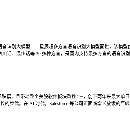
言混说的语音识别大模型——星辰超多方言语音识别大模型面世，该模型
川话、温州话等 30 多种方言，是国内支持最多方言的语音识
年来最惨烈单日跌幅，且带动整个美股软件板块重挫 5%，创下两年来最
增长的步伐。在 AI 时代，Salesforce 等公司正面临增长放缓