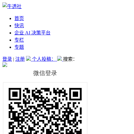
首页
快讯
企业 AI 决策平台
专栏
专题
登录
|
注册
个人投稿：
搜索：