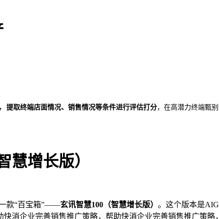
产
，
提取终端店面情况、销售情况等条件进行评估打分
，在高潜力终端甄别
（智慧增长版）
一款“百宝箱”——
玄讯智慧100（智慧增长版
）
。这个版本是AI
助快消企业完善销售推广策略，帮助快消企业完善销售推广策略