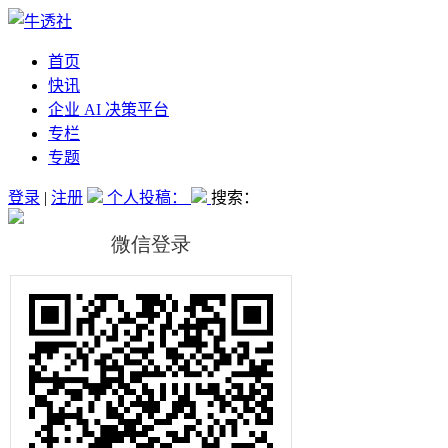
首页
快讯
企业 AI 决策平台
专栏
专题
登录
|
注册
个人投稿：
搜索：