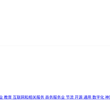
业
教育
互联网和相关服务
商务服务业
节流
开源
通用
数字化
神