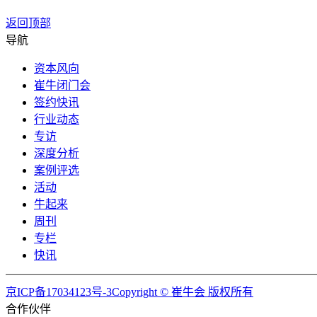
返回顶部
导航
资本风向
崔牛闭门会
签约快讯
行业动态
专访
深度分析
案例评选
活动
牛起来
周刊
专栏
快讯
京ICP备17034123号-3Copyright © 崔牛会 版权所有
合作伙伴