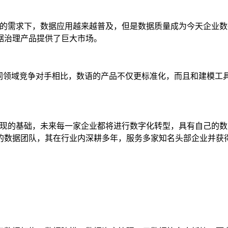
营的需求下，数据应用越来越普及，但是数据质量成为今天企业
据治理产品提供了巨大市场。
和同领域竞争对手相比，数语的产品不仅更标准化，而且和建模
变现的基础，未来每一家企业都将进行数字化转型，具有自己的
的数据团队，其在行业内深耕多年，服务多家知名头部企业并获