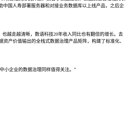
技协助中国人寿部署服务器和对接业务数据库以上线产品，之后企
，也越走越清晰，数语科技20年收入同比也有翻倍的增长。去
盘点，到数据资产价值输出的全栈式数据治理产品矩阵，构建了标准化、
中小企业的数据治理同样值得关注。”