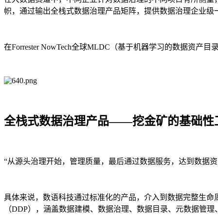
帜，通过输出全栈式数据治理产品矩阵，提供数据治理企业级
在Forrester NowTech全球MLDC（基于机器学习的数
全栈式数据治理产品——挖金矿的基础性
“从源头治理开始，管理质量，最后通过数据服务，达到数据资产
具体来说，数语科技通过标准化的产品，介入到数据完整生命周
（DDP），涵盖数据建模、数据治理、数据目录、元数据管理