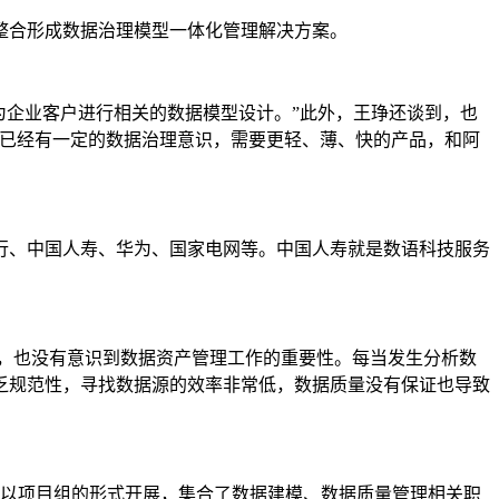
整合形成数据治理模型一体化管理解决方案。
，为企业客户进行相关的数据模型设计。”此外，王琤还谈到，也
身已经有一定的数据治理意识，需要更轻、薄、快的产品，和阿
行、中国人寿、华为、国家电网等。中国人寿就是数语科技服务
的工作，也没有意识到数据资产管理工作的重要性。每当发生分析数
乏规范性，寻找数据源的效率非常低，数据质量没有保证也导致
作，以项目组的形式开展，集合了数据建模、数据质量管理相关职