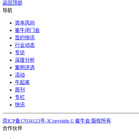
返回顶部
导航
资本风向
崔牛闭门会
签约快讯
行业动态
专访
深度分析
案例评选
活动
牛起来
周刊
专栏
快讯
京ICP备17034123号-3Copyright © 崔牛会 版权所有
合作伙伴