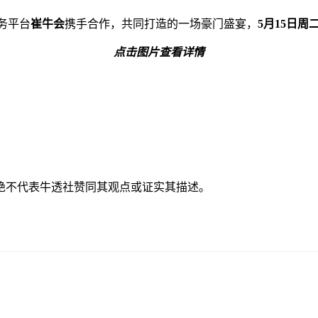
服务平台
崔牛会
携手合作，共同打造的一场豪门盛宴，
5月15日周
点击图片
查看详情
绝不代表牛透社赞同其观点或证实其描述。