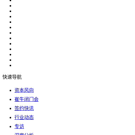
快速导航
资本风向
崔牛闭门会
签约快讯
行业动态
专访