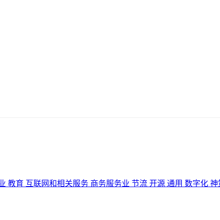
业
教育
互联网和相关服务
商务服务业
节流
开源
通用
数字化
神