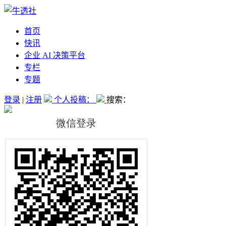
首页
快讯
企业 AI 决策平台
专栏
专题
登录
|
注册
个人投稿：
搜索：