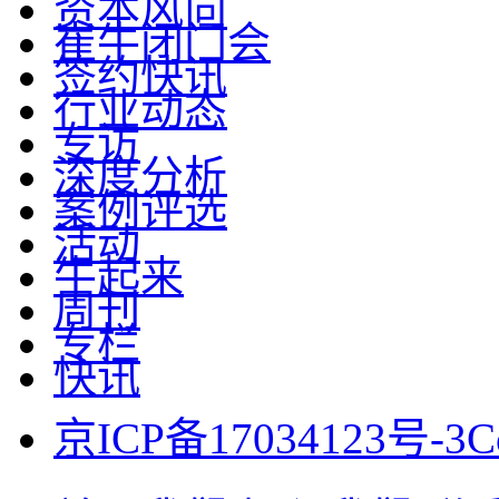
资本风向
崔牛闭门会
签约快讯
行业动态
专访
深度分析
案例评选
活动
牛起来
周刊
专栏
快讯
京ICP备17034123号-3
C