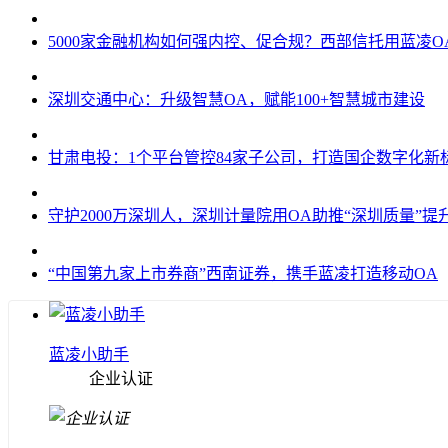
5000家金融机构如何强内控、促合规？西部信托用蓝凌O
深圳交通中心：升级智慧OA，赋能100+智慧城市建设
甘肃电投：1个平台管控84家子公司，打造国企数字化新
守护2000万深圳人，深圳计量院用OA助推“深圳质量”提
“中国第九家上市券商”西南证券，携手蓝凌打造移动OA
蓝凌小助手
企业认证