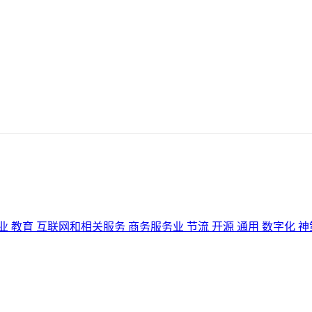
业
教育
互联网和相关服务
商务服务业
节流
开源
通用
数字化
神