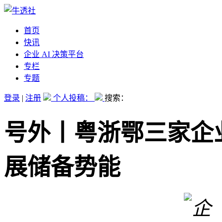
首页
快讯
企业 AI 决策平台
专栏
专题
登录
|
注册
个人投稿：
搜索：
号外丨粤浙鄂三家企
展储备势能